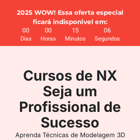
2025 WOW! Essa oferta especial
ficará indisponivel em:
00
00
15
05
Dias
Horas
Minutos
Segundos
Cursos de NX
Seja um
Profissional de
Sucesso
Aprenda Técnicas de Modelagem 3D