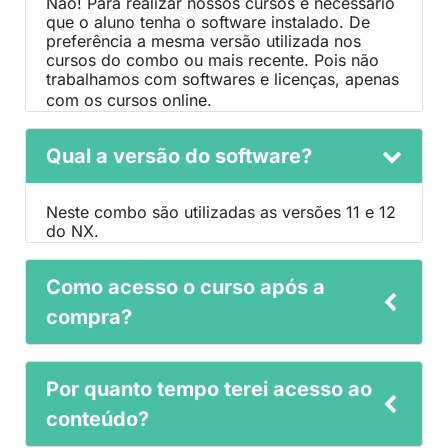
Não! Para realizar nossos cursos é necessário
que o aluno tenha o software instalado. De
preferência a mesma versão utilizada nos
cursos do combo ou mais recente. Pois não
trabalhamos com softwares e licenças, apenas
com os cursos online.​​​​​​​
Qual a versão do software?
Neste combo são utilizadas as versões 11 e 12
do NX.
Como acesso o curso após a
compra?
Após a confirmação do pagamento, você
Por quanto tempo terei acesso ao
receberá um e-mail com as instruções de
acesso à plataforma online.​​​​​​​
conteúdo?