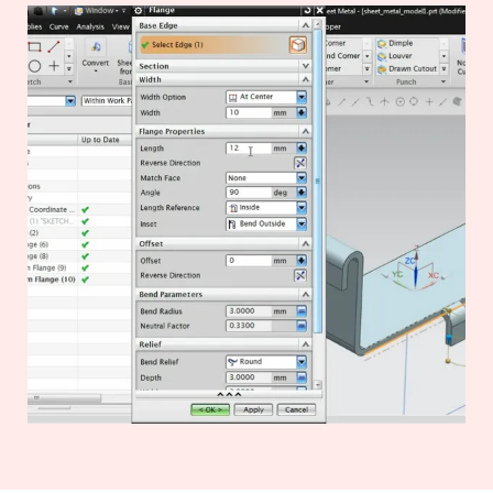
cada comando e quando devemos
Neste módulo vamos aprender a usar os
aplicá-los, pois cada comando tem sua
comandos aprendidos no módulo
especialidade diante do tipo de
anterior. Desenvolveremos uma fonte de
geometria, seja do Sketch ou de uma
CPU, onde na realidade ela é toda feita
chapa já modelada.
em chapas metálicas usando recurso de
estampagem, aplicaremos os comandos
voltado para estampagem.